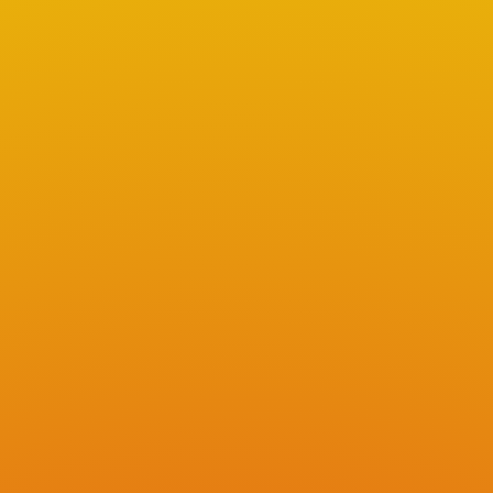
c'est ici : FACEBOOK CARNAVAL
Nous avons le plaisir de vous annoncer les
prochaines dates de notre carnaval qui
auront lieu le Samedi 7 mars 2026 et
Dimanche 8 mars 2026. Le thème étant : le