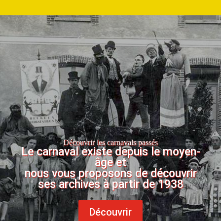
Découvrir les carnavals passés
Le carnaval existe depuis le moyen-
âge et
nous vous proposons de découvrir
ses archives à partir de 1938
Découvrir