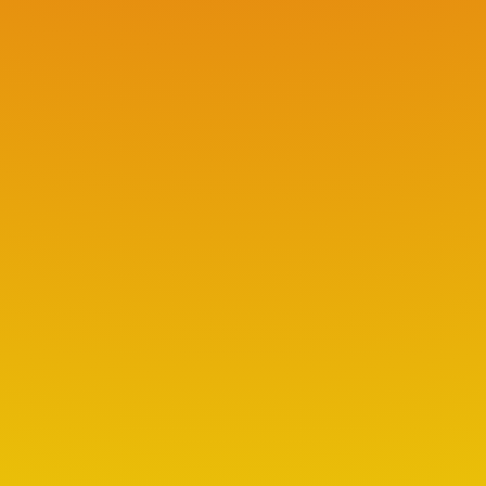
Les préparatifs du Carnaval ont débutés
pour l'édition 2023. Toutes les petites
mains sont les bienvenues pour nous aider
et découvrir l'aventure Carnaval. Les
inscriptions sont encore possibles
jusqu'au 12 février 2023. En attendant le
jour J , vous vous êtes déjà...