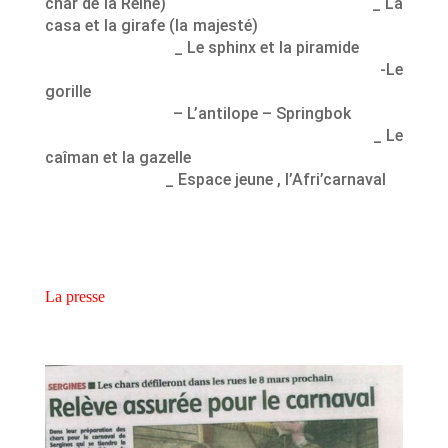
char de la Reine) _ La
casa et la girafe (la majesté)
_ Le sphinx et la piramide
-Le
gorille
– L’antilope – Springbok
_ Le
caîman et la gazelle
_ Espace jeune , l’Afri’carnaval
La presse