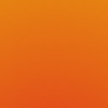
Western Restez connecté, les
informations sur cette nouvelle édition
arriveront bientôt. A très...