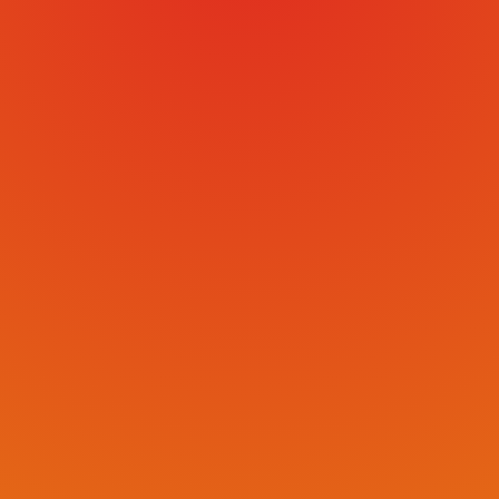
Le Carnaval de Sergines est sur Tiktok.
N'hésitez par à suivre le Carnaval sur
TIktok en cliquant sur le lien ci-dessous
pour voir toutes les informations en
temps réel et suivre les dernières
actualités TIKTOK du Carnaval