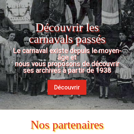
Découvrir les
carnavals passés
Le carnaval existe depuis le moyen-
âge et
nous vous proposons de découvrir
ses archives à partir de 1938
Découvrir
Nos partenaires